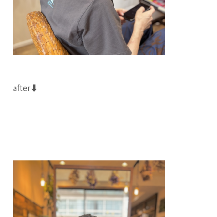
after⬇️