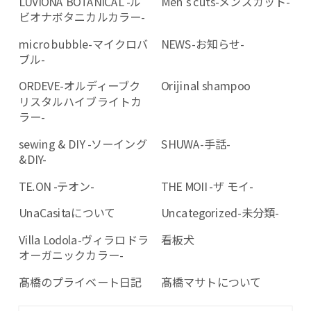
LUVIONA BOTANICAL -ル
Men's cuts-メンズカット-
ビオナボタニカルカラー-
micro bubble-マイクロバ
NEWS-お知らせ-
ブル-
ORDEVE-オルディーブク
Orijinal shampoo
リスタルハイブライトカ
ラー-
sewing & DIY -ソーイング
SHUWA-手話-
&DIY-
TE.ON -テオン-
THE MOII -ザ モイ-
UnaCasitaについて
Uncategorized-未分類-
Villa Lodola-ヴィラロドラ
看板犬
オーガニックカラー-
髙橋のプライベート日記
髙橋マサトについて