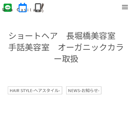
t
o
g
g
l
e
ショートヘア 長堀橋美容室
n
a
v
手話美容室 オーガニックカラ
i
g
ー取扱
a
t
i
o
n
HAIR STYLE-ヘアスタイル-
NEWS-お知らせ-