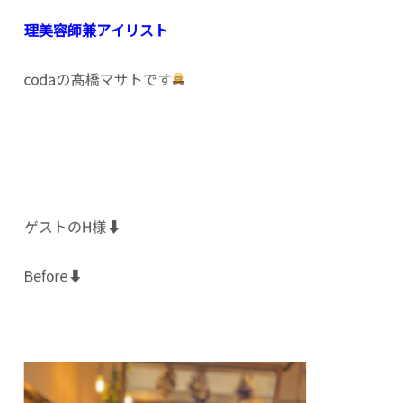
理美容師兼アイリスト
codaの髙橋マサトです
ゲストのH様⬇️
Before⬇️