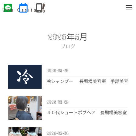
t
o
g
g
l
e
2026年5月
n
a
v
ブログ
i
g
a
t
i
2026-05-29
o
n
冷シャンプー 長堀橋美容室 手話美容室
2026-05-28
４０代ショートボブヘア 長堀橋美容室 手
2026-05-26