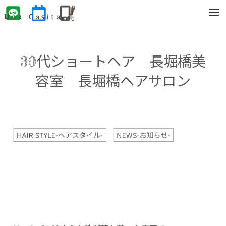
t
o
g
g
l
e
30代ショートヘア 長堀橋美
n
a
v
容室 長堀橋ヘアサロン
i
g
a
t
i
o
n
HAIR STYLE-ヘアスタイル-
NEWS-お知らせ-