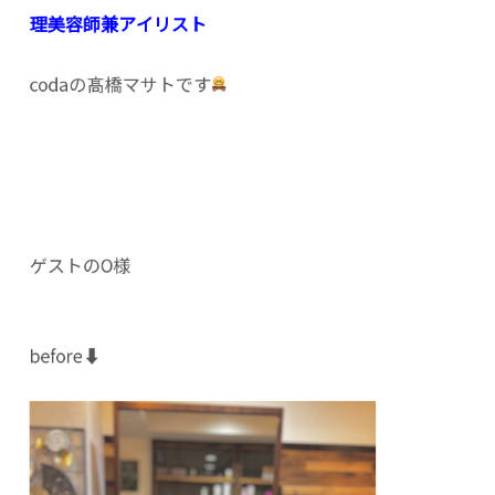
理美容師兼アイリスト
codaの髙橋マサトです
ゲストのO様
before⬇️