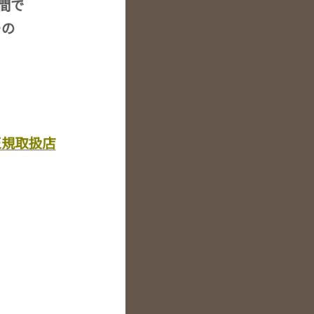
空間で
ーの
正規取扱店