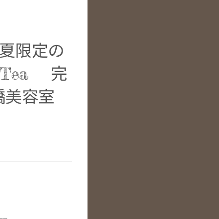
 夏限定の
iteTea 完
堀橋美容室