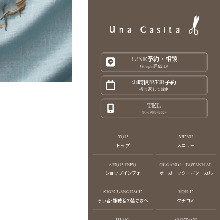
LINE予約・相談
Google評価 4.9
24時間WEB予約
折り返しで確定
TEL
06-4963-3139
TOP
MENU
トップ
メニュー
。
SHOP INFO
ORGANIC・BOTANICAL
ショップインフォ
オーガニック・ボタニカル
SIGN LANGUAGE
VOICE
ろう者･難聴者の皆さまへ
クチコミ
BLOG
CONTACT