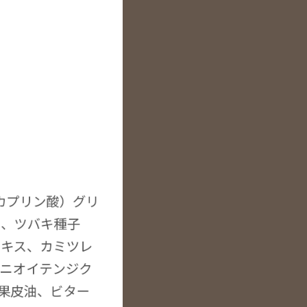
カプリン酸）グリ
油、ツバキ種子
エキス、カミツレ
ニオイテンジク
果皮油、ビター