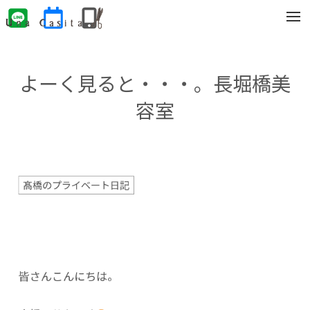
t
o
g
g
l
e
よーく見ると・・・。長堀橋美
n
a
v
容室
i
g
a
t
i
o
n
髙橋のプライベート日記
皆さんこんにちは。