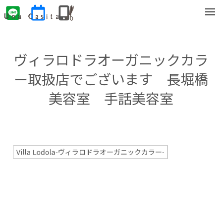
t
o
g
g
l
e
ヴィラロドラオーガニックカラ
n
a
v
ー取扱店でございます 長堀橋
i
g
美容室 手話美容室
a
t
i
o
n
Villa Lodola-ヴィラロドラオーガニックカラー-