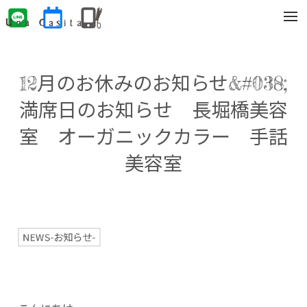
t
o
g
g
l
e
12月のお休みのお知らせ&#038;
n
a
v
満席日のお知らせ 長堀橋美容
i
g
室 オーガニックカラー 手話
a
t
i
美容室
o
n
NEWS-お知らせ-