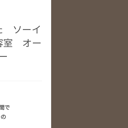
た ソーイ
容室 オー
ー
空間で
ーの