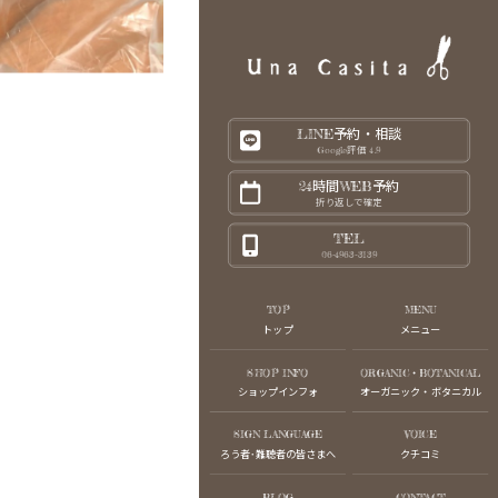
LINE予約・相談
Google評価 4.9
24時間WEB予約
。
折り返しで確定
TEL
06-4963-3139
TOP
MENU
トップ
メニュー
SHOP INFO
ORGANIC・BOTANICAL
ショップインフォ
オーガニック・ボタニカル
SIGN LANGUAGE
VOICE
ろう者･難聴者の皆さまへ
クチコミ
BLOG
CONTACT