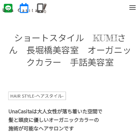
t
o
g
g
l
e
ショートスタイル KUMIさ
n
a
v
ん 長堀橋美容室 オーガニッ
i
g
クカラー 手話美容室
a
t
i
o
n
HAIR STYLE-ヘアスタイル-
UnaCasitaは大人女性が落ち着いた空間で
髪と頭皮に優しいオーガニックカラーの
施術が可能なヘアサロンです