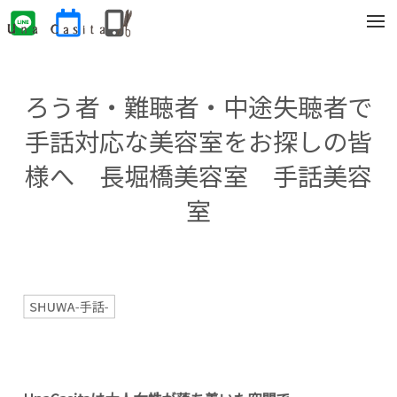
t
o
g
g
l
e
ろう者・難聴者・中途失聴者で
n
a
v
手話対応な美容室をお探しの皆
i
g
様へ 長堀橋美容室 手話美容
a
t
i
室
o
n
SHUWA-手話-