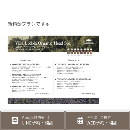
新料金プランです⏬
← PREV
BLOG TOP
NEXT →
Google評価★4.9
折り返しで確定
LINE予約・相談
WEB予約・相談