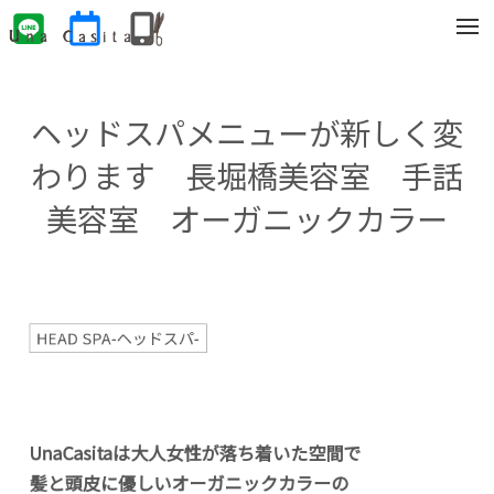
t
o
g
g
l
e
ヘッドスパメニューが新しく変
n
a
v
わります 長堀橋美容室 手話
i
g
美容室 オーガニックカラー
a
t
i
o
n
HEAD SPA-ヘッドスパ-
UnaCasitaは大人女性が落ち着いた空間で
髪と頭皮に優しいオーガニックカラーの