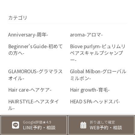
カテゴリ
Anniversary-周年-
aroma-アロマ-
Beginner's Guide-初めて
Biove purlym-ピュリムリ
の方へ-
ペアスキャルプシャンプ
ー-
GLAMOROUS-グラマラス
Global Milbon-グローバル
オイル-
ミルボン-
Hair care-ヘアケア-
Hair growth-育毛-
HAIR STYLE-ヘアスタイ
HEAD SPA-ヘッドスパ-
ル-
LUVIONA BOTANICAL -ル
Men's cuts-メンズカット-
Google評価★4.9
折り返しで確定
ビオナボタニカルカラー-
LINE予約・相談
WEB予約・相談