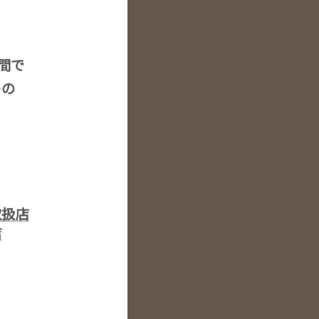
空間で
ーの
取扱店
店