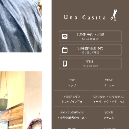
LINE予約・相談
Google評価 4.9
24時間WEB予約
折り返しで確定
TEL
06-4963-3139
TOP
MENU
トップ
メニュー
SHOP INFO
ORGANIC・BOTANICAL
ショップインフォ
オーガニック・ボタニカル
SIGN LANGUAGE
VOICE
ろう者･難聴者の皆さまへ
クチコミ
BLOG
CONTACT