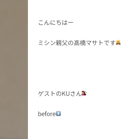
こんにちはー
ミシン親父の髙橋マサトです
ゲストのKUさん
before