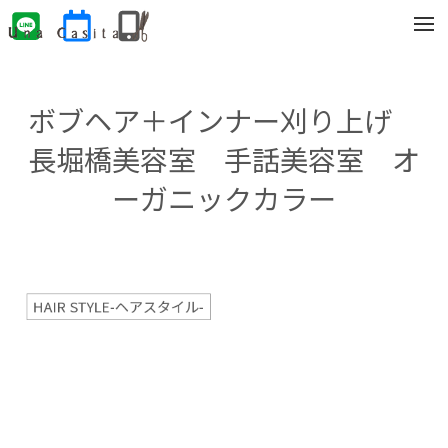
t
o
g
g
l
e
ボブヘア＋インナー刈り上げ
n
a
v
長堀橋美容室 手話美容室 オ
i
g
ーガニックカラー
a
t
i
o
n
HAIR STYLE-ヘアスタイル-