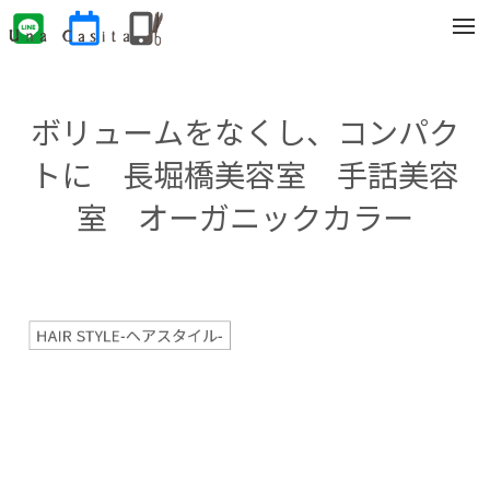
t
o
g
g
l
e
ボリュームをなくし、コンパク
n
a
v
トに 長堀橋美容室 手話美容
i
g
室 オーガニックカラー
a
t
i
o
n
HAIR STYLE-ヘアスタイル-