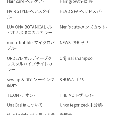
Hair care-ヘアケア-
Hair growth-育毛-
HAIR STYLE-ヘアスタイ
HEAD SPA-ヘッドスパ-
ル-
LUVIONA BOTANICAL -ル
Men's cuts-メンズカット-
ビオナボタニカルカラー-
micro bubble-マイクロバ
NEWS-お知らせ-
ブル-
ORDEVE-オルディーブク
Orijinal shampoo
リスタルハイブライトカ
ラー-
sewing & DIY -ソーイング
SHUWA-手話-
&DIY-
TE.ON -テオン-
THE MOII -ザ モイ-
UnaCasitaについて
Uncategorized-未分類-
Villa Lodola-ヴィラロドラ
看板犬