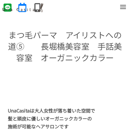
t
o
g
g
l
e
まつ毛パーマ アイリストへの
n
a
v
道⑤ 長堀橋美容室 手話美
i
g
容室 オーガニックカラー
a
t
i
o
n
UnaCasitaは大人女性が落ち着いた空間で
髪と頭皮に優しいオーガニックカラーの
施術が可能なヘアサロンです