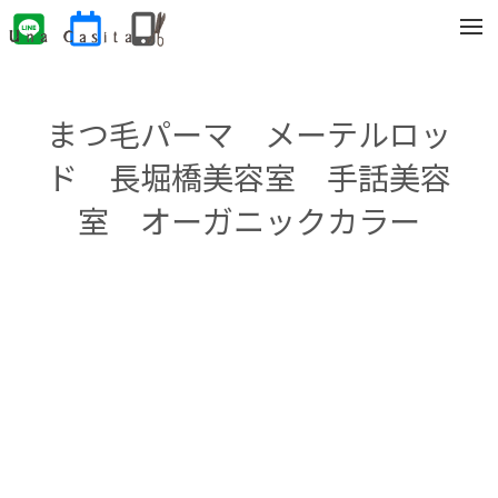
t
o
g
g
l
e
まつ毛パーマ メーテルロッ
n
a
v
ド 長堀橋美容室 手話美容
i
g
室 オーガニックカラー
a
t
i
o
n