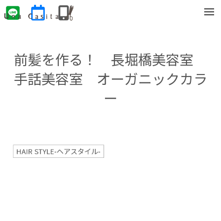
t
o
g
g
l
e
前髪を作る！ 長堀橋美容室
n
a
v
手話美容室 オーガニックカラ
i
g
ー
a
t
i
o
n
HAIR STYLE-ヘアスタイル-