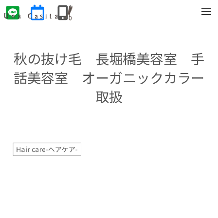
t
o
g
g
l
e
秋の抜け毛 長堀橋美容室 手
n
a
v
話美容室 オーガニックカラー
i
g
取扱
a
t
i
o
n
Hair care-ヘアケア-