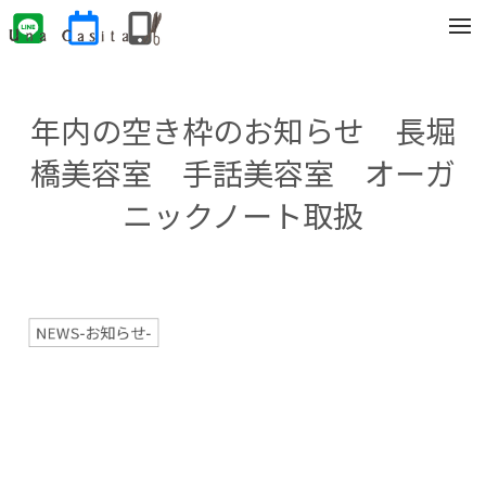
t
o
g
g
l
e
年内の空き枠のお知らせ 長堀
n
a
v
橋美容室 手話美容室 オーガ
i
g
ニックノート取扱
a
t
i
o
n
NEWS-お知らせ-