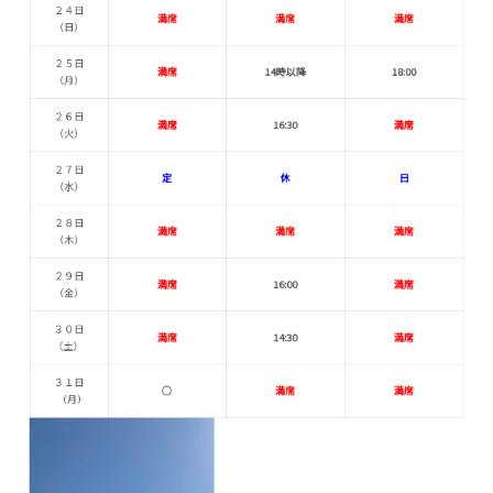
２４日
満席
満席
満席
（日
）
２５日
満席
14時以降
18:00
（月
）
２６日
満席
16:30
満席
（火
）
２７日
定
休
日
（水
）
２８日
満席
満席
満席
（木
）
２９日
満席
16:00
満席
（金
）
３０日
満席
14:30
満席
（土）
３１日
○
満席
満席
（月
）