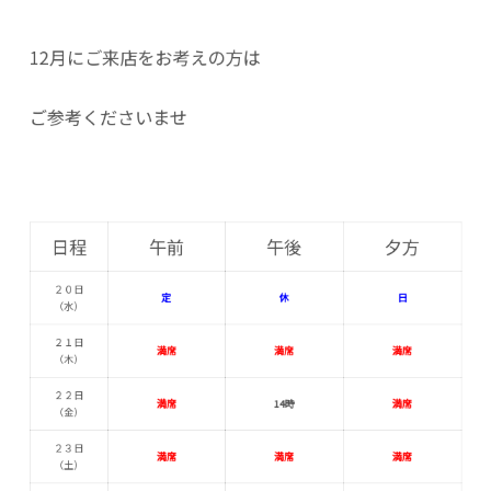
12月にご来店をお考えの方は
ご参考くださいませ
日程
午前
午後
夕方
２０日
定
休
日
（水
）
２１日
満席
満席
満席
（木
）
２２日
満席
14時
満席
（金
）
２３日
満席
満席
満席
（土
）