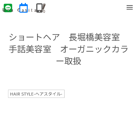
t
o
g
g
l
e
ショートヘア 長堀橋美容室
n
a
v
手話美容室 オーガニックカラ
i
g
ー取扱
a
t
i
o
n
HAIR STYLE-ヘアスタイル-