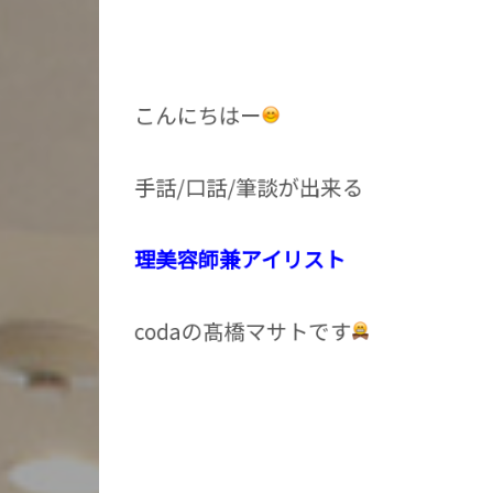
こんにちはー
手話/口話/筆談が出来る
理美容師兼アイリスト
codaの髙橋マサトです