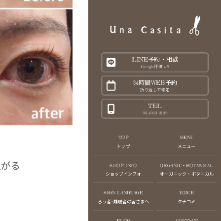
LINE予約・相談
Google評価 4.9
24時間WEB予約
折り返しで確定
TEL
06-4963-3139
TOP
MENU
トップ
メニュー
上がる
SHOP INFO
ORGANIC・BOTANICAL
ショップインフォ
オーガニック・ボタニカル
SIGN LANGUAGE
VOICE
ろう者･難聴者の皆さまへ
クチコミ
BLOG
CONTACT