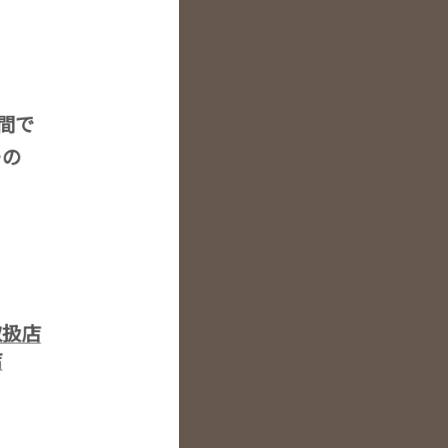
空間で
ーの
取扱店
店