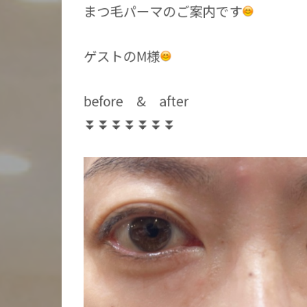
まつ毛パーマのご案内です
ゲストのM様
before & after
⏬⏬⏬⏬⏬⏬⏬