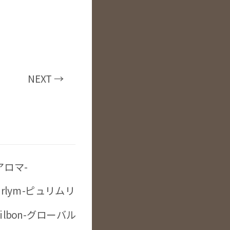
NEXT →
-アロマ-
 purlym-ピュリムリペアスキャルプシャンプー-
l Milbon-グローバルミルボン-