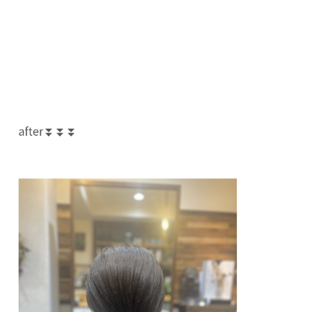
after⏬⏬⏬