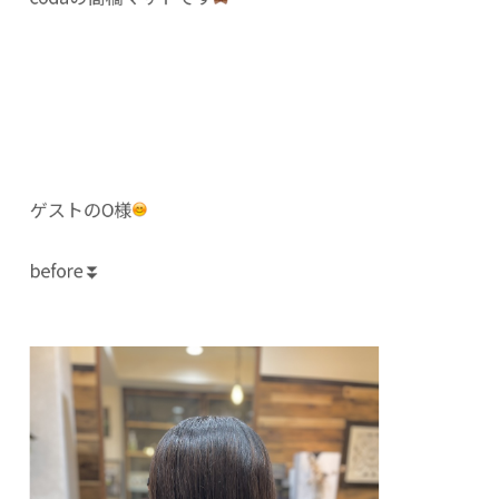
ゲストのO様
before⏬