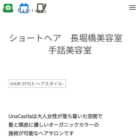
t
o
g
g
l
e
ショートヘア 長堀橋美容室
n
a
v
手話美容室
i
g
a
t
i
o
n
HAIR STYLE-ヘアスタイル-
UnaCasitaは大人女性が落ち着いた空間で
髪と頭皮に優しいオーガニックカラーの
施術が可能なヘアサロンです