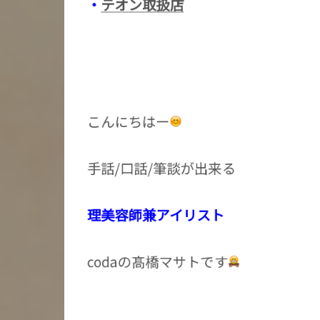
・
テオン取扱店
こんにちはー
手話/口話/筆談が出来る
理美容師兼アイリスト
codaの髙橋マサトです