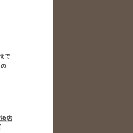
空間で
ーの
取扱店
店