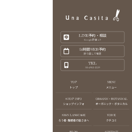
LINE予約・相談
Google評価 4.9
24時間WEB予約
折り返しで確定
TEL
06-4963-3139
TOP
MENU
トップ
メニュー
SHOP INFO
ORGANIC・BOTANICAL
ショップインフォ
オーガニック・ボタニカル
SIGN LANGUAGE
VOICE
ろう者･難聴者の皆さまへ
クチコミ
BLOG
CONTACT