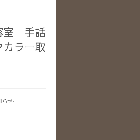
容室 手話
クカラー取
知らせ-