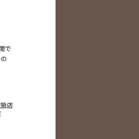
空間で
ーの
取扱店
店