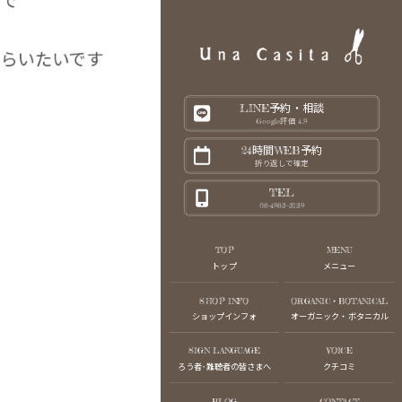
らいたいです
LINE予約・相談
Google評価 4.9
24時間WEB予約
折り返しで確定
TEL
06-4963-3139
TOP
MENU
トップ
メニュー
SHOP INFO
ORGANIC・BOTANICAL
ショップインフォ
オーガニック・ボタニカル
SIGN LANGUAGE
VOICE
ろう者･難聴者の皆さまへ
クチコミ
BLOG
CONTACT