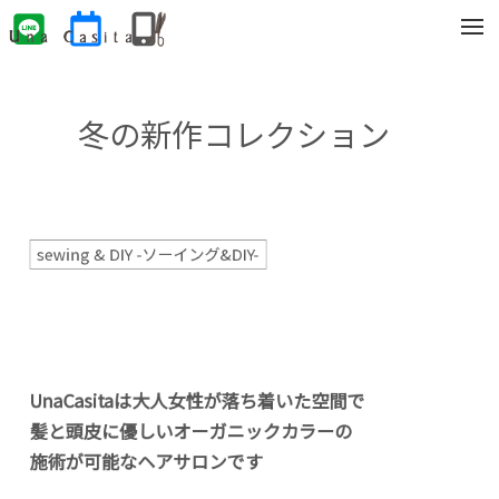
t
o
g
g
l
e
冬の新作コレクション
n
a
v
i
g
a
t
sewing & DIY -ソーイング&DIY-
i
o
n
UnaCasitaは大人女性が落ち着いた空間で
髪と頭皮に優しいオーガニックカラーの
施術が可能なヘアサロンです