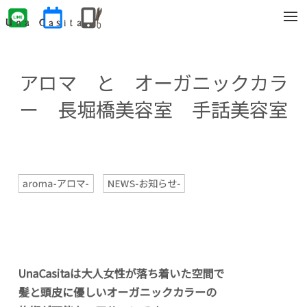
t
o
g
g
l
e
アロマ と オーガニックカラ
n
a
v
ー 長堀橋美容室 手話美容室
i
g
a
t
i
o
n
aroma-アロマ-
NEWS-お知らせ-
UnaCasitaは大人女性が落ち着いた空間で
髪と頭皮に優しいオーガニックカラーの