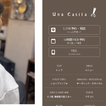
LINE予約・相談
Google評価 4.9
24時間WEB予約
折り返しで確定
TEL
06-4963-3139
TOP
MENU
トップ
メニュー
SHOP INFO
ORGANIC・BOTANICAL
ショップインフォ
オーガニック・ボタニカル
SIGN LANGUAGE
VOICE
ろう者･難聴者の皆さまへ
クチコミ
BLOG
CONTACT