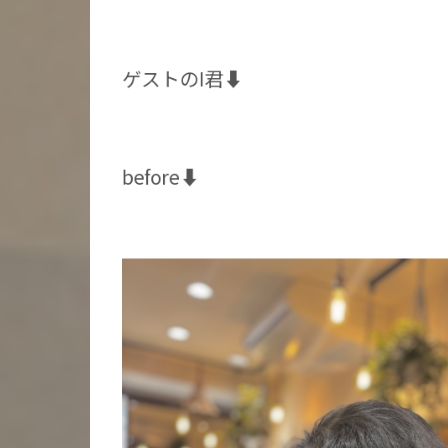
ゲストのI君⬇️
before⬇️