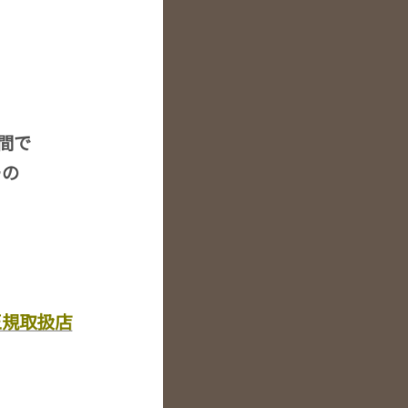
空間で
ーの
正規取扱店