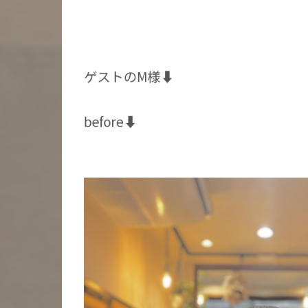
ゲストのM様⬇️
before⬇️