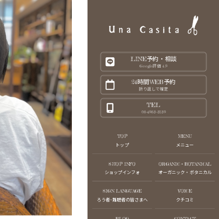
LINE予約・相談
Google評価 4.9
24時間WEB予約
折り返しで確定
TEL
06-4963-3139
TOP
MENU
トップ
メニュー
SHOP INFO
ORGANIC・BOTANICAL
ショップインフォ
オーガニック・ボタニカル
SIGN LANGUAGE
VOICE
ろう者･難聴者の皆さまへ
クチコミ
BLOG
CONTACT