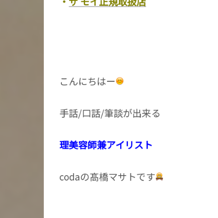
・
ザ モイ正規取扱店
こんにちはー
手話/口話/筆談が出来る
理美容師兼アイリスト
codaの髙橋マサトです