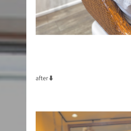
after⬇️