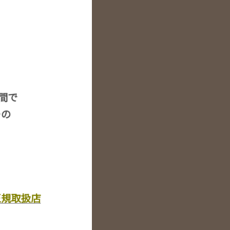
空間で
ーの
正規取扱店