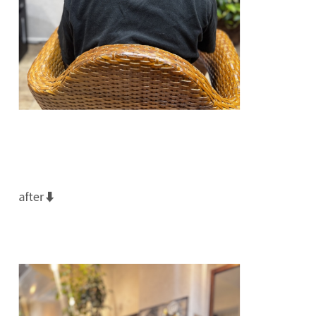
after⬇️