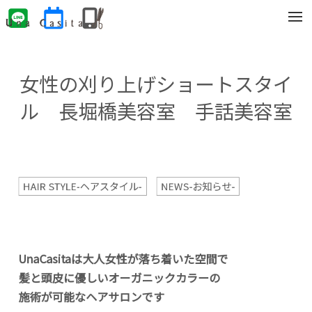
t
o
g
g
l
e
女性の刈り上げショートスタイ
n
a
v
ル 長堀橋美容室 手話美容室
i
g
a
t
i
o
n
HAIR STYLE-ヘアスタイル-
NEWS-お知らせ-
UnaCasitaは大人女性が落ち着いた空間で
髪と頭皮に優しいオーガニックカラーの
施術が可能なヘアサロンです