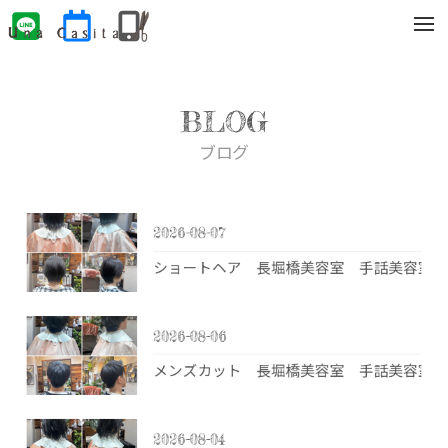
t
o
g
g
l
e
BLOG
n
a
v
ブログ
i
g
a
t
i
2026-08-07
o
n
ショートヘア 長堀橋美容室 手話美容室 
2026-08-06
メンズカット 長堀橋美容室 手話美容室
2026-08-04