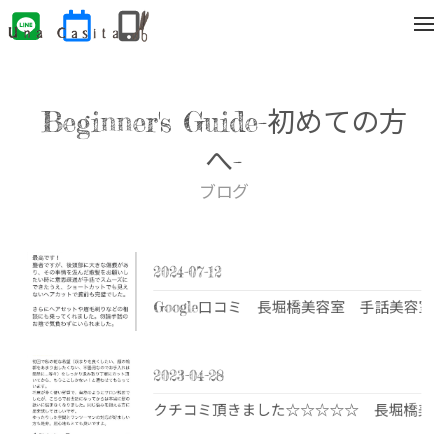
t
o
g
g
l
e
Beginner's Guide-初めての方
n
a
v
へ-
i
g
ブログ
a
t
i
o
n
2024-07-12
Google口コミ 長堀橋美容室 手話美容室
2023-04-28
クチコミ頂きました☆☆☆☆☆ 長堀橋美容