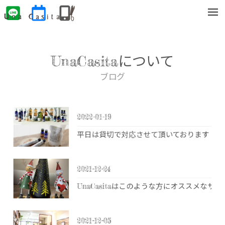
t
o
g
g
l
e
UnaCasitaについて
n
a
v
ブログ
i
g
a
t
i
2022-01-19
o
n
平日は貸切で対応させて頂いております！ 
2021-12-24
UnaCasitaはこのような方にオススメな
2021-12-05