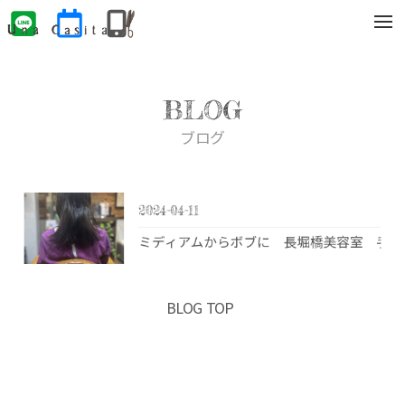
t
o
g
g
l
e
BLOG
n
a
v
ブログ
i
g
a
t
i
2024-04-11
o
n
ミディアムからボブに 長堀橋美容室 手話
BLOG TOP