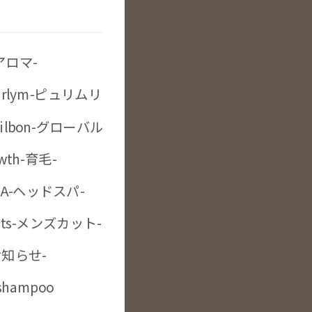
-アロマ-
 purlym-ピュリムリペアスキャルプシャンプー-
l Milbon-グローバルミルボン-
owth-育毛-
SPA-ヘッドスパ-
ボタニカルカラー-
cuts-メンズカット-
お知らせ-
イブライトカラー-
 shampoo