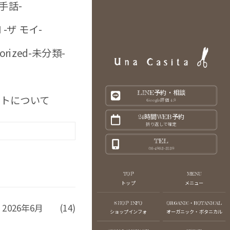
-手話-
I -ザ モイ-
gorized-未分類-
ニックカラー-
LINE予約・相談
トについて
Google評価 4.9
24時間WEB予約
折り返しで確定
TEL
06-4963-3139
TOP
MENU
トップ
メニュー
SHOP INFO
ORGANIC・BOTANICAL
2026年6月
(14)
ショップインフォ
オーガニック・ボタニカル