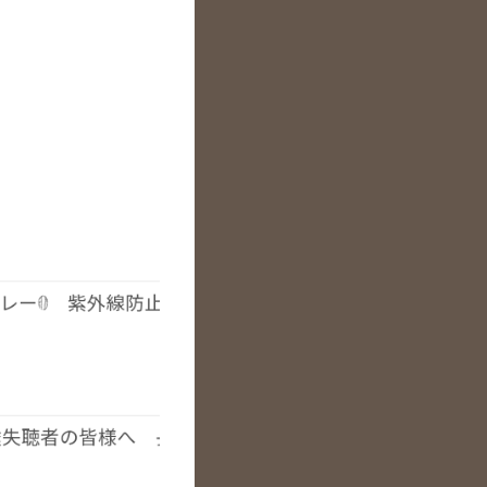
スプレー0 紫外線防止スプレー 長堀橋美容室 手話美容
途失聴者の皆様へ 長堀橋美容室 手話美容室 オーガニ