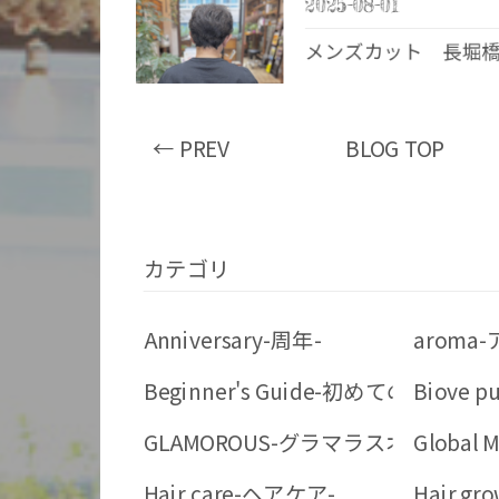
2025-08-01
メンズカット 長堀
← PREV
BLOG TOP
カテゴリ
Anniversary-周年-
aroma
Beginner's Guide-初めての方へ-
Biove
GLAMOROUS-グラマラスオイル-
Globa
Hair care-ヘアケア-
Hair gr