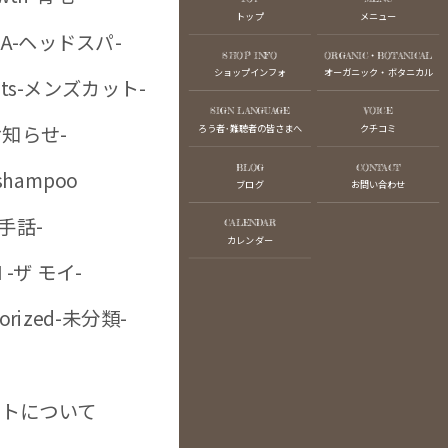
トップ
メニュー
SPA-ヘッドスパ-
SHOP INFO
ORGANIC・BOTANICAL
ショップインフォ
オーガニック・ボタニカル
ボタニカルカラー-
cuts-メンズカット-
SIGN LANGUAGE
VOICE
お知らせ-
ろう者･難聴者の皆さまへ
クチコミ
BLOG
CONTACT
イブライトカラー-
 shampoo
ブログ
お問い合わせ
-手話-
CALENDAR
カレンダー
I -ザ モイ-
gorized-未分類-
ニックカラー-
トについて