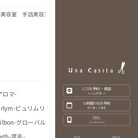
橋美容室 手話美容室 オーガニックカラー取扱
LINE予約・相談
-アロマ-
Google評価 4.9
24時間WEB予約
 purlym-ピュリムリペアスキャルプシャンプー-
折り返しで確定
TEL
l Milbon-グローバルミルボン-
06-4963-3139
owth-育毛-
TOP
MENU